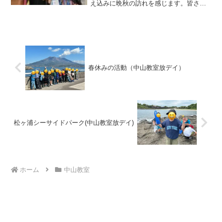
え込みに晩秋の訪れを感じます。皆さん
体調管理は大丈夫でしょうか？！さて、
中山教室ではハロウィンパーティ🎃を行
いました。ハロウィンといえば、仮装と
いうことで…午前中に衣装...
春休みの活動（中山教室放デイ）
松ヶ浦シーサイドパーク(中山教室放デイ)
ホーム
中山教室