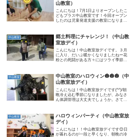
山教室）
こんにちは！7月1日よりオープンしたこ
どもプラス中山教室です！今回オープン
したのは児童発達支援の教室になりま
す！2歳〜5歳までのこどもたちが運動遊
びを通して運動能力の向上だけでなく生
活動作や巧緻性も高めていくことができ
郷土料理にチャレンジ！（中山教
中山教室
ます！しかもこの運動遊...
室放デイ）
こんにちは！中山教室放デイです。３月
に入り、だいぶ暖かくなりましたねー花
粉との死闘がある方々にはツライ季節で
すが、お出かけするにはいい季節になっ
てきました🌸先日、薩摩川内市の入来町
にある旧増田家住宅をみんなで訪れまし
中山教室のハロウィン🎃🎃🎃（中
中山教室
た。ここは、国の重要文化...
山教室放デイ）
こんにちは！中山教室放デイです(^^)/朝
晩冷え込む季節になりましたが、みなさ
ん体調管理は大丈夫でしょうか。さて、
中山教室でもハロウィン🎃みんなでやり
ましたーーー！ 骸骨さん💀や
ディメンターさんも様子を見に来てくれ
ハロウィンパーティ（中山教室放
中山教室
ました。うん？ 宇...
デイ）
こんにちは！！中山教室放デイです😊日
が暮れるのが一段と早くなり、朝晩の冷