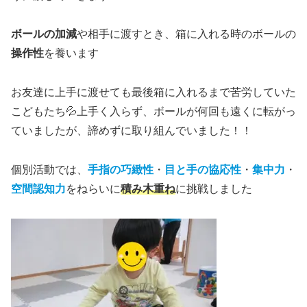
ボールの加減
や相手に渡すとき、箱に入れる時のボールの
操作性
を養います
お友達に上手に渡せても最後箱に入れるまで苦労していた
こどもたち💦上手く入らず、ボールが何回も遠くに転がっ
ていましたが、諦めずに取り組んでいました！！
個別活動では、
手指の巧緻性
・
目と手の協応性
・
集中力
・
空間認知力
をねらいに
積み木重ね
に挑戦しました