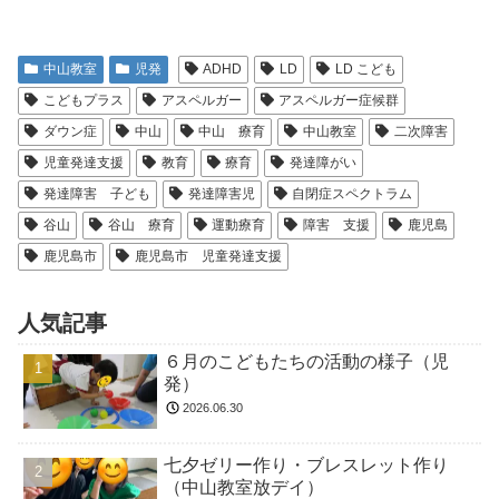
中山教室
児発
ADHD
LD
LD こども
こどもプラス
アスペルガー
アスペルガー症候群
ダウン症
中山
中山 療育
中山教室
二次障害
児童発達支援
教育
療育
発達障がい
発達障害 子ども
発達障害児
自閉症スペクトラム
谷山
谷山 療育
運動療育
障害 支援
鹿児島
鹿児島市
鹿児島市 児童発達支援
人気記事
６月のこどもたちの活動の様子（児
発）
2026.06.30
七夕ゼリー作り・ブレスレット作り
（中山教室放デイ）