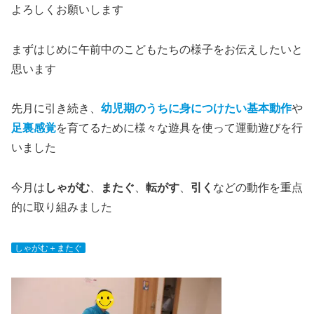
よろしくお願いします
まずはじめに午前中のこどもたちの様子をお伝えしたいと
思います
先月に引き続き、
幼児期のうちに身につけたい基本動作
や
足裏感覚
を育てるために様々な遊具を使って運動遊びを行
いました
今月は
しゃがむ
、
またぐ
、
転がす
、
引く
などの動作を重点
的に取り組みました
しゃがむ＋またぐ