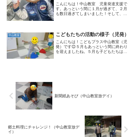
こんにちは！中山教室 児童発達支援で
す。あっという間に１月が過ぎて、２月
も数日過ぎてしまいました！そして、先
日は雪が降り、とても寒い日でしたが体
調など崩されていないでしょうか？お友
だちは、お家や園で雪遊びができたか
な？😊こどもプラスの車にも...
こどもたちの活動の様子（児発）
中山教室
こんにちは！こどもプラス中山教室（児
発）です😊５月もあっという間に終わり
を迎えましたね。５月も子どもたちは元
気いっぱい活動に取り組み、日々の中で
様々な成長した姿を見せてくれました。
お友達と関わりながら運動遊びを行う中
で、笑顔もたくさん見られ...
新聞紙あそび（中山教室放デイ）
郷土料理にチャレンジ！（中山教室放デ
イ）