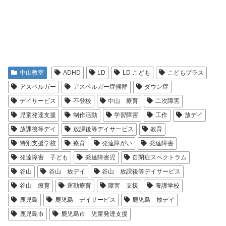
中山教室
ADHD
LD
LD こども
こどもプラス
アスペルガー
アスペルガー症候群
ダウン症
デイサービス
不登校
中山 療育
二次障害
児童発達支援
制作活動
学習障害
工作
放デイ
放課後等デイ
放課後等デイサービス
教育
特別支援学校
療育
発達障がい
発達障害
発達障害 子ども
発達障害児
自閉症スペクトラム
谷山
谷山 放デイ
谷山 放課後等デイサービス
谷山 療育
運動療育
障害 支援
養護学校
鹿児島
鹿児島 デイサービス
鹿児島 放デイ
鹿児島市
鹿児島市 児童発達支援