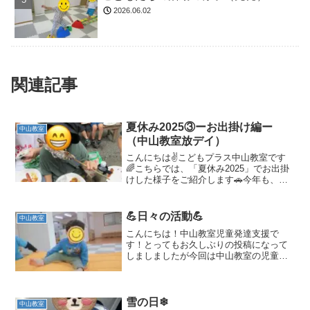
2026.06.02
関連記事
夏休み2025③ーお出掛け編ー
中山教室
（中山教室放デイ）
こんにちは✌️こどもプラス中山教室です
🌈こちらでは、「夏休み2025」でお出掛
けした様子をご紹介します🚗今年も、い
ろんな所へ行ってきました✌️「川遊び
編」「クッキング・製作活動編」のペー
ジも合わせてご覧くださいね😍ーーーー
💪日々の活動💪
中山教室
ーーーーーーーーー...
こんにちは！中山教室児童発達支援で
す！とってもお久しぶりの投稿になって
しましましたが今回は中山教室の児童発
達支援で行っている活動を紹介していき
たいと思います！中山教室では体の使い
方や、バランス感覚をつけるためにバラ
ンスボールの上にマットを乗...
雪の日❄
中山教室