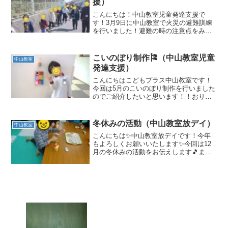
援）
こんにちは！中山教室児童発達支援で
す！3月9日に中山教室で火災の避難訓練
を行いました！避難の時の注意点をみん
なで確認して実際に火災や地震が起こっ
た時に落ち着いて行動できるように避難
訓練を定期的に実施しています。 みんな
こいのぼり制作🎏（中山教室児童
中山教室
しっかり「おかしもち」...
発達支援）
こんにちはこどもプラス中山教室です！
今回は5月のこいのぼり制作を行いました
のでご紹介したいと思います！！おりが
みと紙コップを使って色鮮やかなこいの
ぼりを作りました！のりを使い、手先の
巧緻性を高める練習をしました！こども
冬休みの活動（中山教室放デイ）
中山教室
プラスの窓にたくさんの...
こんにちは✨中山教室放デイです！今年
もよろしくお願いいたします✨今回は12
月の冬休みの活動をお伝えします🎵まず
はクリスマスの様子から🎅クリスマスケ
ーキ作り🎂スポンジを丸くくり抜いて、
クリームとフルーツでデコレーション🍓
自分好みの分量でかわい...