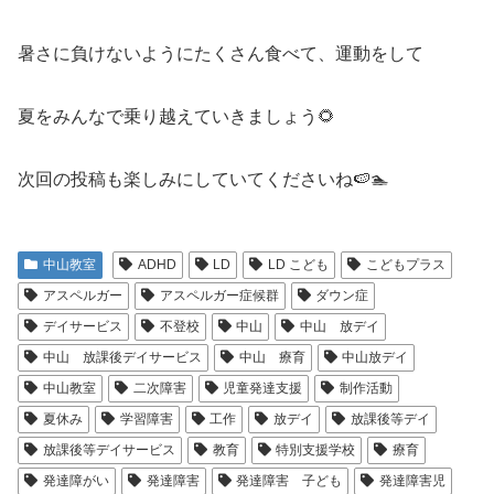
暑さに負けないようにたくさん食べて、運動をして
夏をみんなで乗り越えていきましょう🌻
次回の投稿も楽しみにしていてくださいね🍉🏊
中山教室
ADHD
LD
LD こども
こどもプラス
アスペルガー
アスペルガー症候群
ダウン症
デイサービス
不登校
中山
中山 放デイ
中山 放課後デイサービス
中山 療育
中山放デイ
中山教室
二次障害
児童発達支援
制作活動
夏休み
学習障害
工作
放デイ
放課後等デイ
放課後等デイサービス
教育
特別支援学校
療育
発達障がい
発達障害
発達障害 子ども
発達障害児