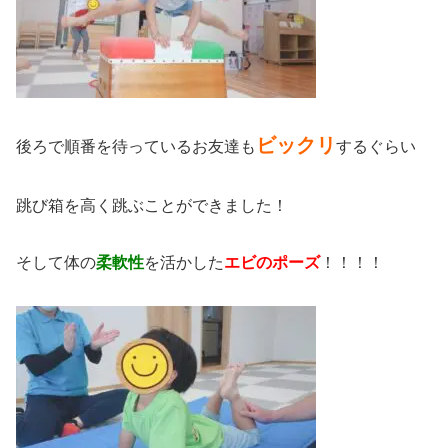
ビックリ
後ろで順番を待っているお友達も
するぐらい
跳び箱を高く跳ぶことができました！
そして体の
柔軟性
を活かした
エビのポーズ
！！！！