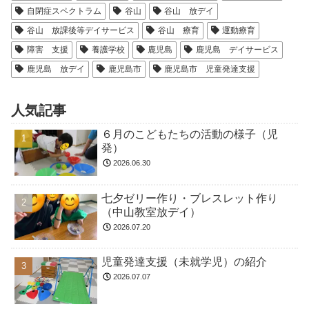
自閉症スペクトラム
谷山
谷山 放デイ
谷山 放課後等デイサービス
谷山 療育
運動療育
障害 支援
養護学校
鹿児島
鹿児島 デイサービス
鹿児島 放デイ
鹿児島市
鹿児島市 児童発達支援
人気記事
６月のこどもたちの活動の様子（児
発）
2026.06.30
七夕ゼリー作り・ブレスレット作り
（中山教室放デイ）
2026.07.20
児童発達支援（未就学児）の紹介
2026.07.07