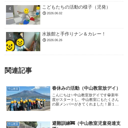
こどもたちの活動の様子（児発）
2026.06.02
水族館と手作りナン＆カレー！
2026.06.26
関連記事
春休みの活動（中山教室放デイ）
中山教室
こんにちは✨中山教室放デイです😁新年
度がスタートし、中山教室にもたくさん
の新メンバーがきてくれました！新１年
生と進級したお友達で毎日賑やかに活動
に取り組んでいます🌈本年度もよろしく
お願いいたします😊今回は春休みの活動
を紹介したいと思います🌸...
避難訓練🚒（中山教室児童発達支
中山教室