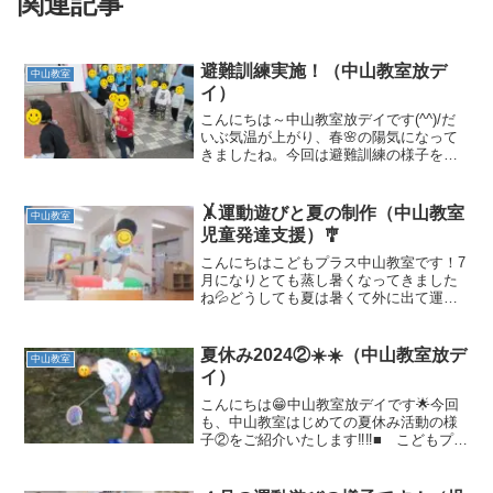
関連記事
避難訓練実施！（中山教室放デ
中山教室
イ）
こんにちは～中山教室放デイです(^^)/だ
いぶ気温が上がり、春🌸の陽気になって
きましたね。今回は避難訓練の様子を紹
介します！先日、中山教室の1階・2階合
同で避難訓練を行いました。こどもプラ
スの教室では、年に2回定期的に避難訓練
🤸運動遊びと夏の制作（中山教室
中山教室
を行っています...
児童発達支援）🎐
こんにちはこどもプラス中山教室です！7
月になりとても蒸し暑くなってきました
ね💦どうしても夏は暑くて外に出て運動
をしたりするのが億劫になってしまいま
すがこどもプラスでは涼しい室内でたく
さん運動遊びをして体を動かしています
夏休み2024②☀️☀️（中山教室放デ
中山教室
🏃後ろで順番を待ってい...
イ）
こんにちは😁中山教室放デイです🌟今回
も、中山教室はじめての夏休み活動の様
子②をご紹介いたします‼️‼️■ こどもプラ
スの夏恒例 川あそび ■夏休みの恒例行
事「川あそび」中山教室でも、慈眼寺公
園と岩屋公園に行ってきました🚗冷たー