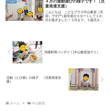
４月の運動遊びの様子です！（児
中山教室
い川の水、暑さ...
童発達支援）
こんにちは こどもプラス中山教室（児
発）です(^^♪新年度がスタートして１か
月が過ぎました！３月まで、２歳児さ
ん、年少児さん、年中児さんだったこど
もたちが４月になって、皆ひとつお兄さ
ん、お姉さんになり、着席する時に姿勢
を正したり少し難しい運...
沖縄料理バンザイ！(中山教室放デイ）
活動（とび箱）の様子 （児童発達支
援）
ホーム
中山教室