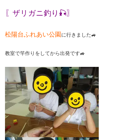
〖ザリガニ釣り🎣〗
松陽台ふれあい公園
に行きました🚙
教室で竿作りをしてから出発です🚙