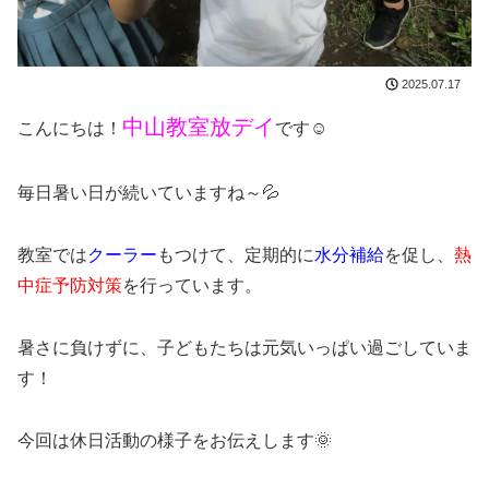
2025.07.17
中山教室放デイ
こんにちは！
です☺
毎日暑い日が続いていますね～💦
教室では
クーラー
もつけて、定期的に
水分補給
を促し、
熱
中症予防対策
を行っています。
暑さに負けずに、子どもたちは元気いっぱい過ごしていま
す！
今回は休日活動の様子をお伝えします🌞