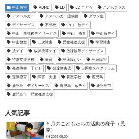
中山教室
ADHD
LD
LD こども
こどもプラス
アスペルガー
アスペルガー症候群
ダウン症
デイサービス
不登校
中山 放デイ
中山 放課後デイサービス
中山 療育
中山放デイ
中山教室
二次障害
児童発達支援
学習障害
放デイ
放課後等デイ
放課後等デイサービス
特別支援学校
療育
発達障がい
発達障害
発達障害 子ども
発達障害児
自閉症スペクトラム
運動療育
障害 支援
養護学校
鹿児島
鹿児島 デイサービス
鹿児島 放デイ
鹿児島市
鹿児島市 児童発達支援
人気記事
６月のこどもたちの活動の様子（児
発）
2026.06.30